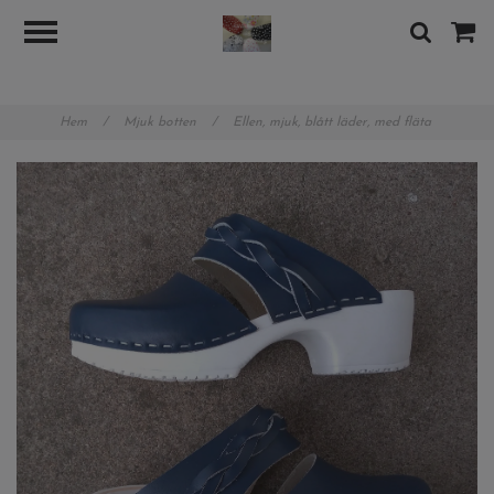
googlea89b8480b7d8388e.html
Hem
/
Mjuk botten
/
Ellen, mjuk, blått läder, med fläta