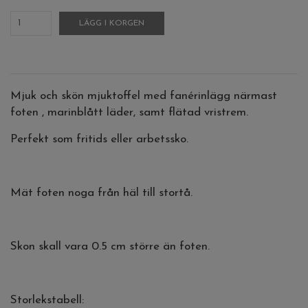
LÄGG I KORGEN
Mjuk och skön mjuktoffel med fanérinlägg närmast
foten , marinblått läder, samt flätad vristrem.
Perfekt som fritids eller arbetssko.
Mät foten noga från häl till stortå.
Skon skall vara 0.5 cm större än foten.
Storlekstabell: