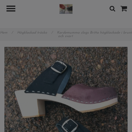
googlea89b8480b7d8388e.html
Hem
/
Högklackad träsko
/
Kardemumma clogs Britta högklackade i brunt
och svart