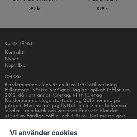
899 kr
899 kr
KUNDTJÄNST
Kontakt
Nyhet
Köpvillkor
OM OSS
Kardemumma clogs är en liten träskotillverkning i
Hillerstorp i västra Småland. Jag har spikat tofflor sen
2012, då i ett annat företag. Mitt företag
Kardemumma clogs startade jag 2015 hemma på
gården. Men nu har jag flyttat in i lite mer bekväma
lokaler. I min butik och verkstad finns ett blandat
utbud av färdiga tofflor och träskor. Det mesta görs
efter beställning. Det finns även lite heminredning.
Öppet efter tider som visas på sociala medier, eller
Vi använder cookies
efter överenskommelse. Kom gärna och hälsa på!
Välkommen!