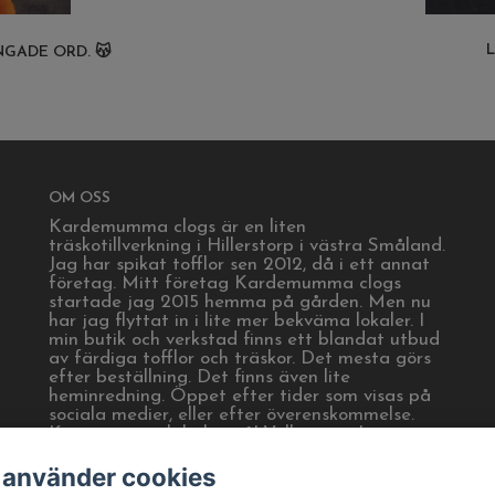
L
GADE ORD. 😽
OM OSS
Kardemumma clogs är en liten
träskotillverkning i Hillerstorp i västra Småland.
Jag har spikat tofflor sen 2012, då i ett annat
företag. Mitt företag Kardemumma clogs
startade jag 2015 hemma på gården. Men nu
har jag flyttat in i lite mer bekväma lokaler. I
min butik och verkstad finns ett blandat utbud
av färdiga tofflor och träskor. Det mesta görs
efter beställning. Det finns även lite
heminredning. Öppet efter tider som visas på
sociala medier, eller efter överenskommelse.
Kom gärna och hälsa på! Välkommen!
 använder cookies