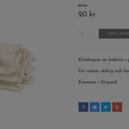
69 kr
20 kr
LÄGG I KOR
Klädnypor av bokträ i 
De rostar aldrig och l
Kommer i 10-pack.