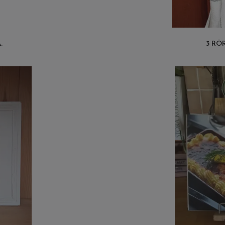
.
3 RÖ