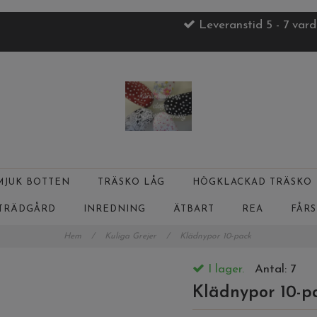
Leveranstid 5 - 7 var
MJUK BOTTEN
TRÄSKO LÅG
HÖGKLACKAD TRÄSKO
TRÄDGÅRD
INREDNING
ÄTBART
REA
FÅR
Hem
/
Kuliga Grejer
/
Klädnypor 10-pack
I lager.
Antal:
7
Klädnypor 10-p