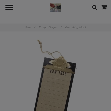
googlea89b8480b7d8388e.html
Hem
/
Kuliga Grejer
/
Kom ihåg block