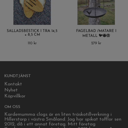
SALLADSBESTICK I TRÄ 14,5
FÅGELBAD /MATARE I
× 8,5 CM
METALL 🐦🐝🦋
110 kr
279 kr
KUNDTJÄNST
Kontakt
Nyhet
Köpvillkor
OM OSS
Kardemumma clogs är en liten träskotillverkning i
Hillerstorp i västra Småland. Jag har spikat tofflor sen
2012, då i ett annat företag. Mitt företag