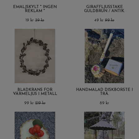
EMALJSKYLT " INGEN
GIRAFFLJUSSTAKE
REKLAM "
GULDBRUN / ANTIK.
19 kr
39 kr
49 kr
99 kr
BLADKRANS FÖR
HANDMÅLAD DISKBORSTE I
VÄRMELJUS I METALL
TRÄ.
99 kr
219 kr
89 kr