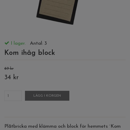
I lager.
Antal:
3
Kom ihåg block
69 kr
34 kr
LÄGG I KORGEN
Plåtbricka med klämma och block för hemmets ´Kom