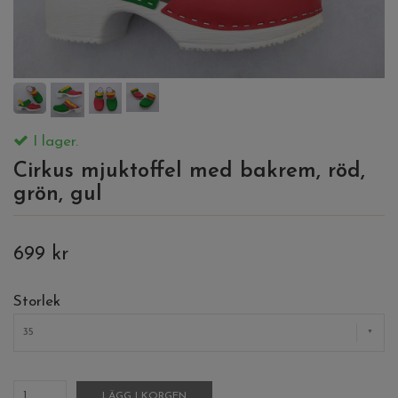
I lager.
Cirkus mjuktoffel med bakrem, röd,
grön, gul
699 kr
Storlek
35
LÄGG I KORGEN