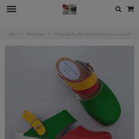
googlea89b8480b7d8388e.html
Hem
/
Produkter
/
Cirkus mjuktoffel med bakrem, röd, grön, gul