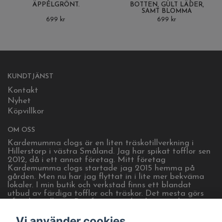
ÄPPELGRÖNT.
BOTTEN, GULT LÄDER,
SAMT BLOMMA
699 kr
699 kr
KUNDTJÄNST
Kontakt
Nyhet
Köpvillkor
OM OSS
Kardemumma clogs är en liten träskotillverkning i
Hillerstorp i västra Småland. Jag har spikat tofflor sen
2012, då i ett annat företag. Mitt företag
Kardemumma clogs startade jag 2015 hemma på
gården. Men nu har jag flyttat in i lite mer bekväma
lokaler. I min butik och verkstad finns ett blandat
utbud av färdiga tofflor och träskor. Det mesta görs
efter beställning. Det finns även lite heminredning.
Öppet efter tider som visas på sociala medier, eller
Vi använder cookies
efter överenskommelse. Kom gärna och hälsa på!