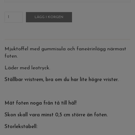
LÄGG I KORGEN
Mjuktoffel med gummisula och faneèrinlägg närmast
foten.
Läder med leotryck.
Ställbar vristrem, bra om du har lite högre vrister.
Mät foten noga från tå till häl!
Skon skall vara minst 0,5 cm större än foten.
Storlekstabell: