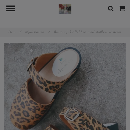
googlea89b8480b7d8388e.html
Hem
/
Mjuk botten
/
Britta mjuktoffel Leo med ställbar vristrem