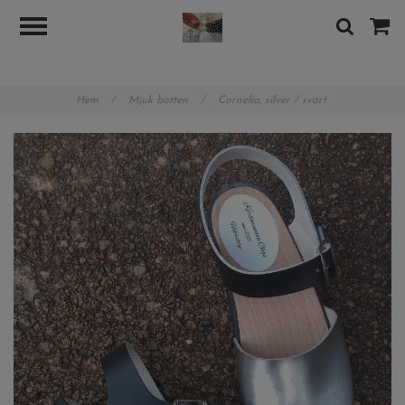
googlea89b8480b7d8388e.html
Hem
/
Mjuk botten
/
Cornelia, silver / svart