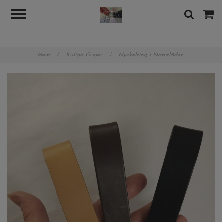
googlea89b8480b7d8388e.html
Hem
/
Kuliga Grejer
/
Nyckelring i Naturläder